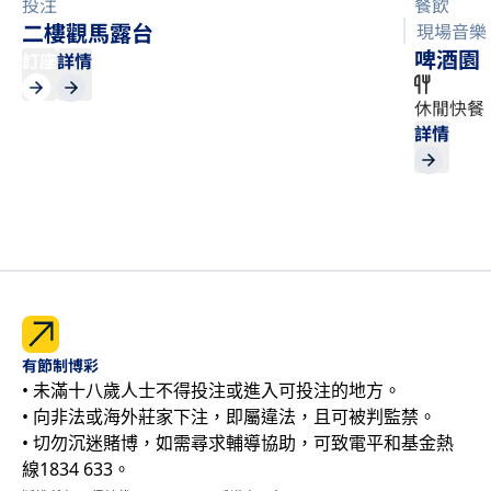
投注
餐飲
二樓觀馬露台
現場音樂
啤酒園
訂座
詳情
休閒快餐
詳情
有節制博彩
• 未滿十八歲人士不得投注或進入可投注的地方。
• 向非法或海外莊家下注，即屬違法，且可被判監禁。
• 切勿沉迷賭博，如需尋求輔導協助，可致電平和基金熱
線1834 633。